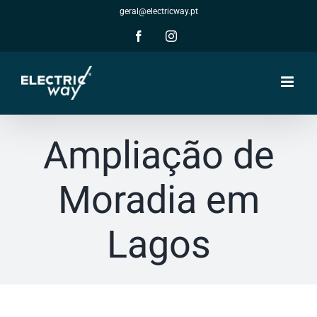
Skip
geral@electricway.pt
to
content
Facebook
Instagram
Ampliação de
Moradia em
Lagos