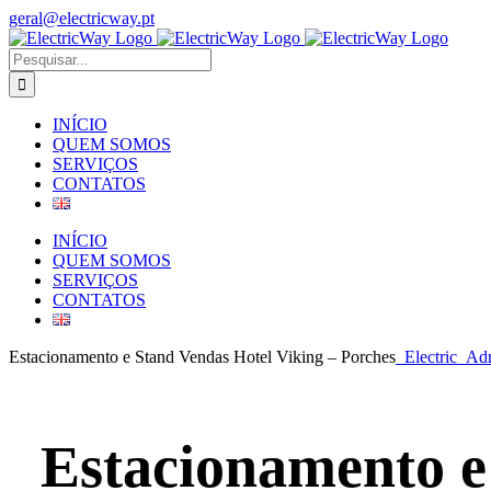
Skip
geral@electricway.pt
to
Facebook
Instagram
content
Pesquisar
INÍCIO
QUEM SOMOS
SERVIÇOS
CONTATOS
INÍCIO
QUEM SOMOS
SERVIÇOS
CONTATOS
Estacionamento e Stand Vendas Hotel Viking – Porches
_Electric_Ad
Estacionamento e