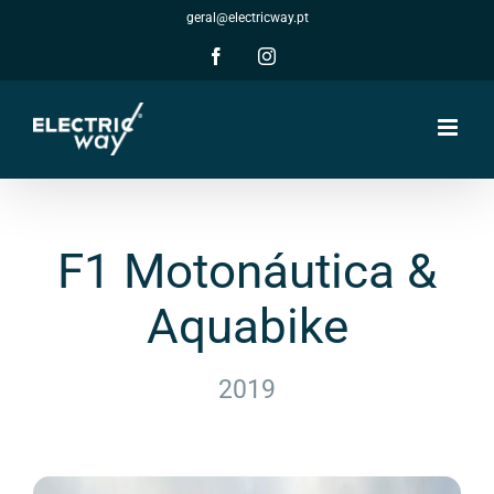
Skip
geral@electricway.pt
to
content
Facebook
Instagram
F1 Motonáutica &
Aquabike
2019