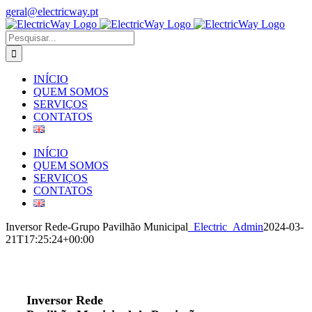
Skip
geral@electricway.pt
to
Facebook
Instagram
content
Pesquisar
INÍCIO
QUEM SOMOS
SERVIÇOS
CONTATOS
INÍCIO
QUEM SOMOS
SERVIÇOS
CONTATOS
Inversor Rede-Grupo Pavilhão Municipal
_Electric_Admin
2024-03-
21T17:25:24+00:00
Inversor Rede