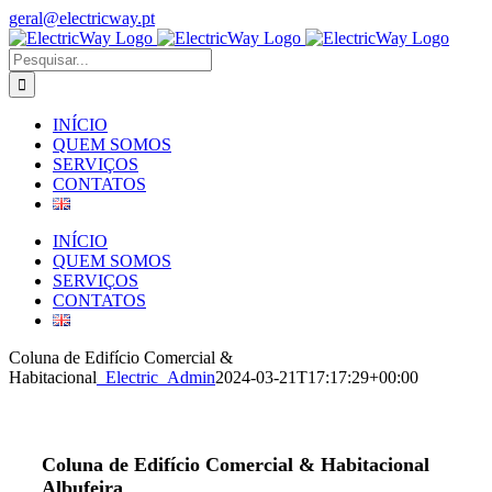
Skip
geral@electricway.pt
to
Facebook
Instagram
content
Pesquisar
INÍCIO
QUEM SOMOS
SERVIÇOS
CONTATOS
INÍCIO
QUEM SOMOS
SERVIÇOS
CONTATOS
Coluna de Edifício Comercial &
Habitacional
_Electric_Admin
2024-03-21T17:17:29+00:00
Coluna de Edifício Comercial & Habitacional
Albufeira